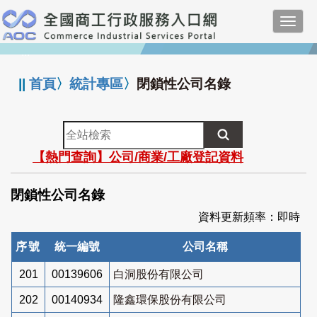
跳
Toggl
到
navig
主
:::
要
內
||
首頁
〉
統計專區
〉
閉鎖性公司名錄
容
全
站
【熱門查詢】公司/商業/工廠登記資料
檢
索
閉鎖性公司名錄
資料更新頻率：即時
序號
統一編號
公司名稱
201
00139606
白洞股份有限公司
202
00140934
隆鑫環保股份有限公司