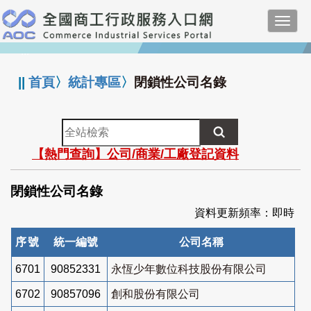
跳
Toggl
到
navig
主
:::
要
內
||
首頁
〉
統計專區
〉
閉鎖性公司名錄
容
全
站
【熱門查詢】公司/商業/工廠登記資料
檢
索
閉鎖性公司名錄
資料更新頻率：即時
序號
統一編號
公司名稱
6701
90852331
永恆少年數位科技股份有限公司
6702
90857096
創和股份有限公司