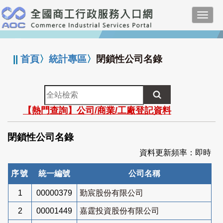
跳
Toggl
到
navig
主
:::
要
內
||
首頁
〉
統計專區
〉
閉鎖性公司名錄
容
全
站
【熱門查詢】公司/商業/工廠登記資料
檢
索
閉鎖性公司名錄
資料更新頻率：即時
序號
統一編號
公司名稱
1
00000379
勤宸股份有限公司
2
00001449
嘉霆投資股份有限公司