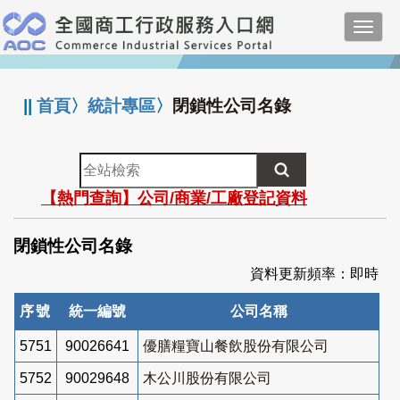
跳
Toggl
到
navig
主
:::
要
內
||
首頁
〉
統計專區
〉
閉鎖性公司名錄
容
全
站
【熱門查詢】公司/商業/工廠登記資料
檢
索
閉鎖性公司名錄
資料更新頻率：即時
序號
統一編號
公司名稱
5751
90026641
優膳糧寶山餐飲股份有限公司
5752
90029648
木公川股份有限公司