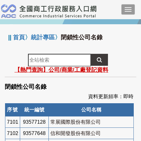
跳
Toggl
到
navig
主
:::
要
內
||
首頁
〉
統計專區
〉
閉鎖性公司名錄
容
全
站
【熱門查詢】公司/商業/工廠登記資料
檢
索
閉鎖性公司名錄
資料更新頻率：即時
序號
統一編號
公司名稱
7101
93577128
常展國際股份有限公司
7102
93577648
信和開發股份有限公司