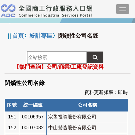
跳
Toggl
到
navig
主
:::
要
內
||
首頁
〉
統計專區
〉
閉鎖性公司名錄
容
全
站
【熱門查詢】公司/商業/工廠登記資料
檢
索
閉鎖性公司名錄
資料更新頻率：即時
序號
統一編號
公司名稱
151
00106957
宗盈投資股份有限公司
152
00107082
中山營造股份有限公司