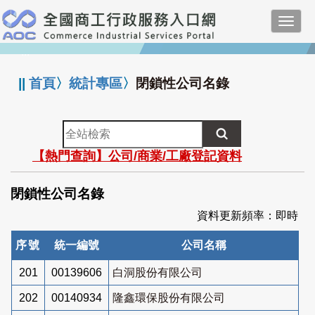
跳
Toggl
到
navig
主
:::
要
內
||
首頁
〉
統計專區
〉
閉鎖性公司名錄
容
全
站
【熱門查詢】公司/商業/工廠登記資料
檢
索
閉鎖性公司名錄
資料更新頻率：即時
序號
統一編號
公司名稱
201
00139606
白洞股份有限公司
202
00140934
隆鑫環保股份有限公司