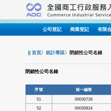
跳
到
主
要
內
公司登記
商業登記
有限
容
:::
||
首頁
〉
統計專區
〉
閉鎖性公司名錄
閉鎖性公司名錄
序號
統一編號
51
00030726
52
00030824