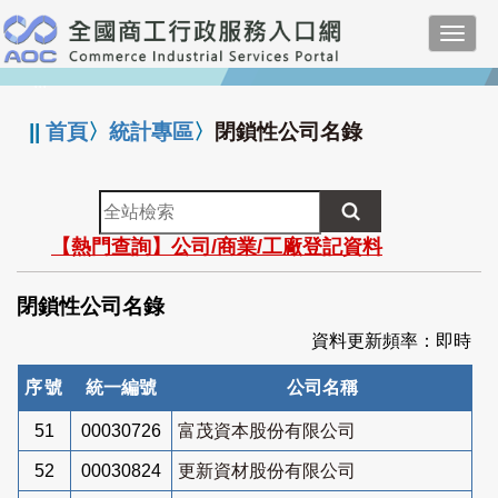
跳
Toggl
到
navig
主
:::
要
內
||
首頁
〉
統計專區
〉
閉鎖性公司名錄
容
全
站
【熱門查詢】公司/商業/工廠登記資料
檢
索
閉鎖性公司名錄
資料更新頻率：即時
序號
統一編號
公司名稱
51
00030726
富茂資本股份有限公司
52
00030824
更新資材股份有限公司