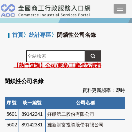
跳
Toggl
到
navig
主
:::
要
內
||
首頁
〉
統計專區
〉
閉鎖性公司名錄
容
全
站
【熱門查詢】公司/商業/工廠登記資料
檢
索
閉鎖性公司名錄
資料更新頻率：即時
序號
統一編號
公司名稱
5601
89142241
好船第二股份有限公司
5602
89142381
雅新財富投資股份有限公司