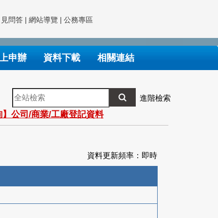
常見問答
|
網站導覽
|
公務專區
上申辦
資料下載
相關連結
全
進階檢索
站
】公司/商業/工廠登記資料
檢
索
資料更新頻率：即時