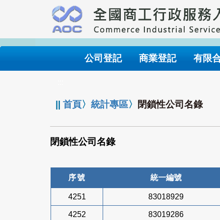
跳
到
主
要
內
公司登記
商業登記
有限
容
:::
||
首頁
〉
統計專區
〉
閉鎖性公司名錄
閉鎖性公司名錄
序號
統一編號
4251
83018929
4252
83019286