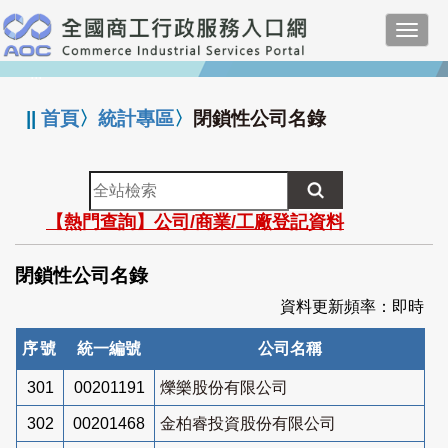
跳
Toggl
到
navig
主
:::
要
內
||
首頁
〉
統計專區
〉
閉鎖性公司名錄
容
全
站
【熱門查詢】公司/商業/工廠登記資料
檢
索
閉鎖性公司名錄
資料更新頻率：即時
序號
統一編號
公司名稱
301
00201191
爍樂股份有限公司
302
00201468
金柏睿投資股份有限公司