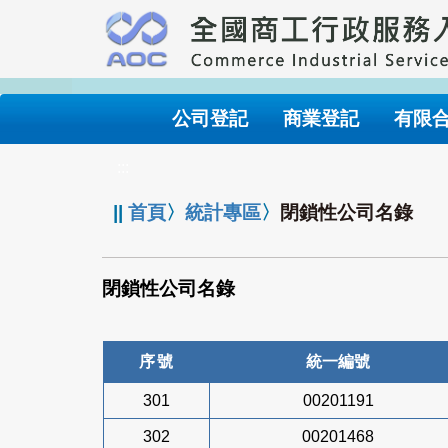
跳
到
主
要
內
公司登記
商業登記
有限
容
:::
||
首頁
〉
統計專區
〉
閉鎖性公司名錄
閉鎖性公司名錄
序號
統一編號
301
00201191
302
00201468