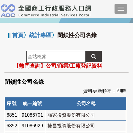
跳
Toggl
到
navig
主
:::
要
內
||
首頁
〉
統計專區
〉
閉鎖性公司名錄
容
全
站
【熱門查詢】公司/商業/工廠登記資料
檢
索
閉鎖性公司名錄
資料更新頻率：即時
序號
統一編號
公司名稱
6851
91086701
張家投資股份有限公司
6852
91086929
捷昌投資股份有限公司