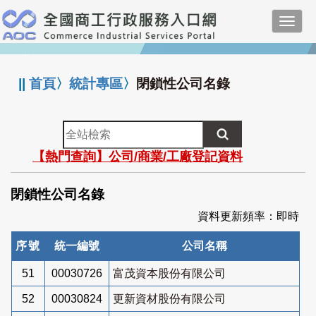
跳
Toggl
到
navig
主
:::
要
內
||
首頁
〉
統計專區
〉
閉鎖性公司名錄
容
全
站
【熱門查詢】公司/商業/工廠登記資料
檢
索
閉鎖性公司名錄
資料更新頻率：即時
序號
統一編號
公司名稱
51
00030726
富茂資本股份有限公司
52
00030824
更新資材股份有限公司