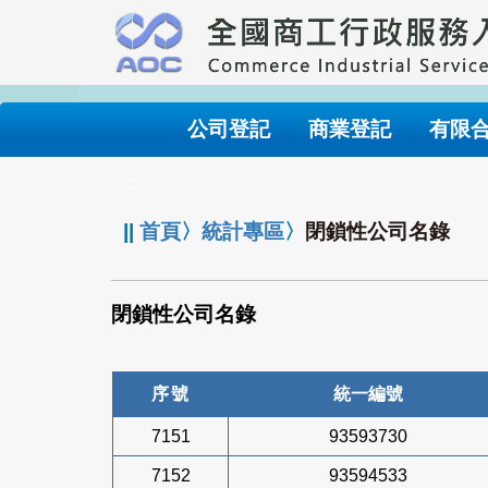
跳
到
主
要
內
公司登記
商業登記
有限
容
:::
||
首頁
〉
統計專區
〉
閉鎖性公司名錄
閉鎖性公司名錄
序號
統一編號
7151
93593730
7152
93594533