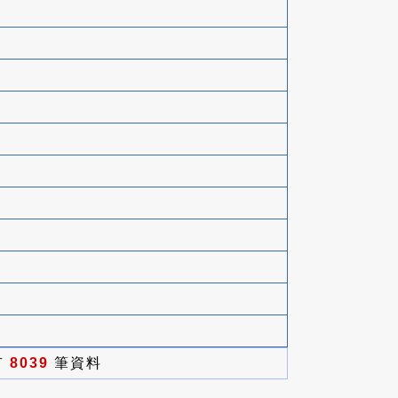
有
8039
筆資料