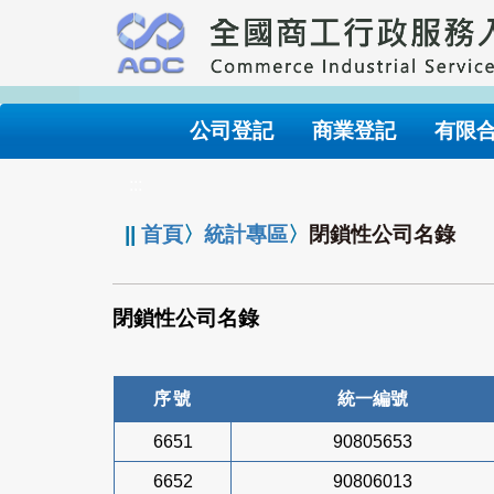
跳
到
主
要
內
公司登記
商業登記
有限
容
:::
||
首頁
〉
統計專區
〉
閉鎖性公司名錄
閉鎖性公司名錄
序號
統一編號
6651
90805653
6652
90806013