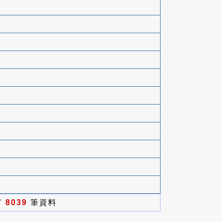
有
8039
筆資料