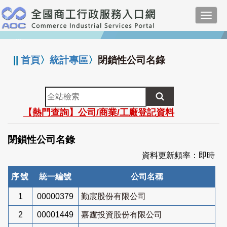
跳
Toggl
到
navig
主
:::
要
內
||
首頁
〉
統計專區
〉
閉鎖性公司名錄
容
全
站
【熱門查詢】公司/商業/工廠登記資料
檢
索
閉鎖性公司名錄
資料更新頻率：即時
序號
統一編號
公司名稱
1
00000379
勤宸股份有限公司
2
00001449
嘉霆投資股份有限公司