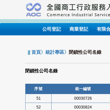
跳
到
主
要
內
公司登記
商業登記
有限
容
:::
||
首頁
〉
統計專區
〉
閉鎖性公司名錄
閉鎖性公司名錄
序號
統一編號
51
00030726
52
00030824