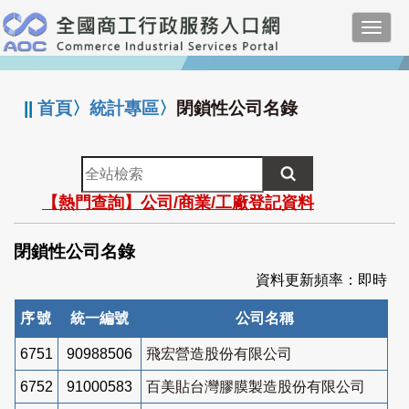
跳
Toggl
到
navig
主
:::
要
內
||
首頁
〉
統計專區
〉
閉鎖性公司名錄
容
全
站
【熱門查詢】公司/商業/工廠登記資料
檢
索
閉鎖性公司名錄
資料更新頻率：即時
序號
統一編號
公司名稱
6751
90988506
飛宏營造股份有限公司
6752
91000583
百美貼台灣膠膜製造股份有限公司