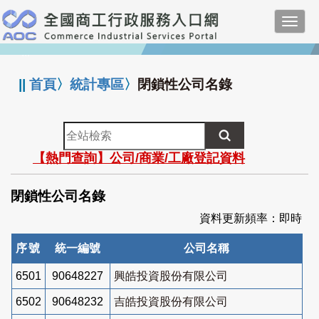
跳
Toggl
到
navig
主
:::
要
內
||
首頁
〉
統計專區
〉
閉鎖性公司名錄
容
全
站
【熱門查詢】公司/商業/工廠登記資料
檢
索
閉鎖性公司名錄
資料更新頻率：即時
序號
統一編號
公司名稱
6501
90648227
興皓投資股份有限公司
6502
90648232
吉皓投資股份有限公司