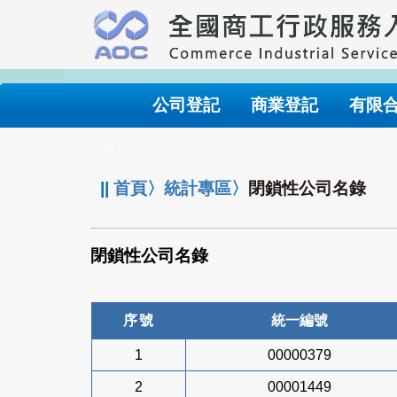
跳
到
主
要
內
公司登記
商業登記
有限
容
:::
||
首頁
〉
統計專區
〉
閉鎖性公司名錄
閉鎖性公司名錄
序號
統一編號
1
00000379
2
00001449