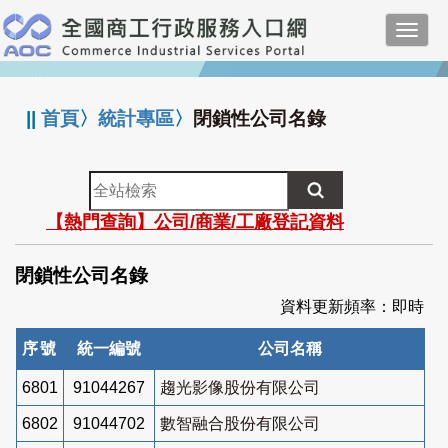
跳
Toggl
到
navig
主
:::
要
內
||
首頁
〉
統計專區
〉
閉鎖性公司名錄
容
全
站
【熱門查詢】公司/商業/工廠登記資料
檢
索
閉鎖性公司名錄
資料更新頻率：即時
序號
統一編號
公司名稱
6801
91044267
趨光影像股份有限公司
6802
91044702
數智融合股份有限公司