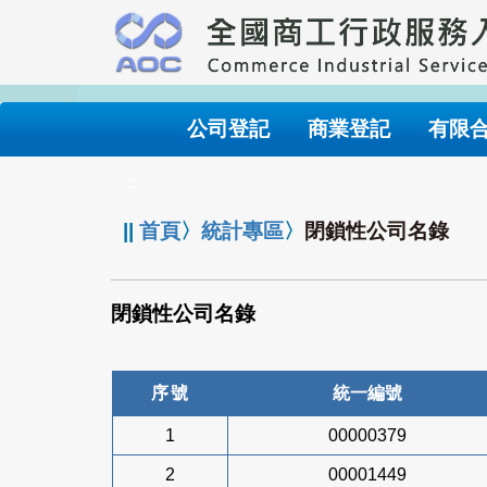
跳
到
主
要
內
公司登記
商業登記
有限
容
:::
||
首頁
〉
統計專區
〉
閉鎖性公司名錄
閉鎖性公司名錄
序號
統一編號
1
00000379
2
00001449