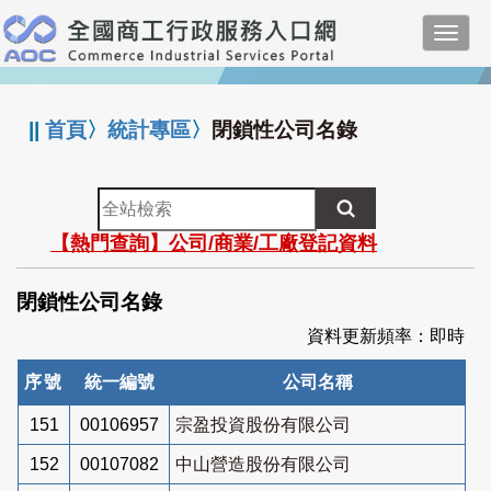
跳
Toggl
到
navig
主
:::
要
內
||
首頁
〉
統計專區
〉
閉鎖性公司名錄
容
全
站
【熱門查詢】公司/商業/工廠登記資料
檢
索
閉鎖性公司名錄
資料更新頻率：即時
序號
統一編號
公司名稱
151
00106957
宗盈投資股份有限公司
152
00107082
中山營造股份有限公司