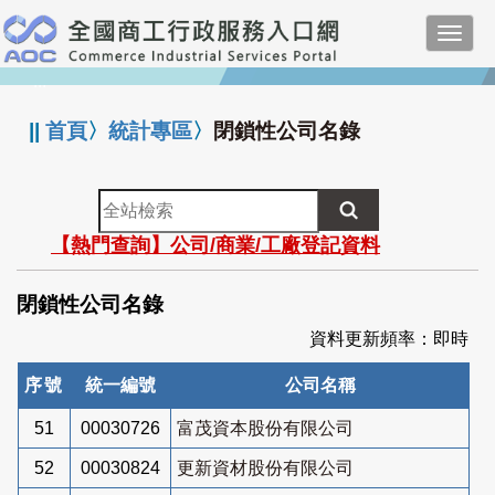
跳
Toggl
到
navig
主
:::
要
內
||
首頁
〉
統計專區
〉
閉鎖性公司名錄
容
全
站
【熱門查詢】公司/商業/工廠登記資料
檢
索
閉鎖性公司名錄
資料更新頻率：即時
序號
統一編號
公司名稱
51
00030726
富茂資本股份有限公司
52
00030824
更新資材股份有限公司