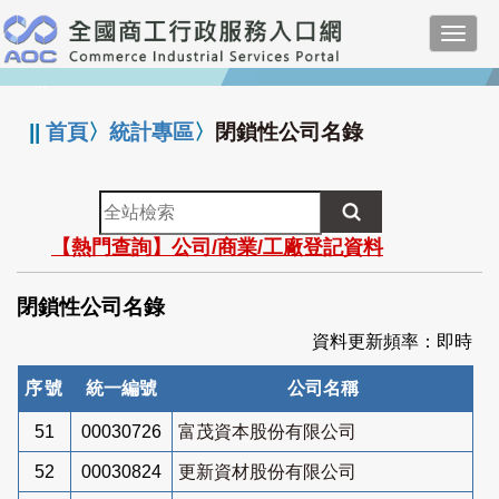
跳
Toggl
到
navig
主
:::
要
內
||
首頁
〉
統計專區
〉
閉鎖性公司名錄
容
全
站
【熱門查詢】公司/商業/工廠登記資料
檢
索
閉鎖性公司名錄
資料更新頻率：即時
序號
統一編號
公司名稱
51
00030726
富茂資本股份有限公司
52
00030824
更新資材股份有限公司