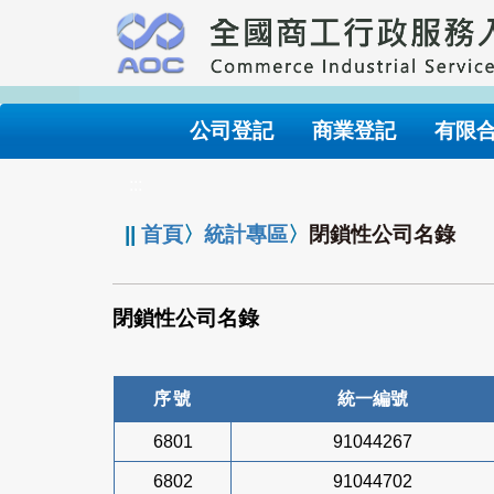
跳
到
主
要
內
公司登記
商業登記
有限
容
:::
||
首頁
〉
統計專區
〉
閉鎖性公司名錄
閉鎖性公司名錄
序號
統一編號
6801
91044267
6802
91044702