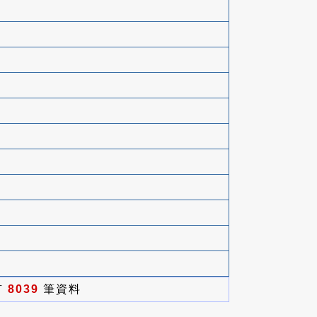
有
8039
筆資料