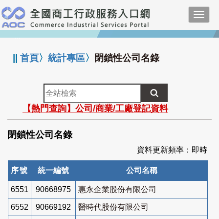
跳
Toggl
到
navig
主
:::
要
內
||
首頁
〉
統計專區
〉
閉鎖性公司名錄
容
全
站
【熱門查詢】公司/商業/工廠登記資料
檢
索
閉鎖性公司名錄
資料更新頻率：即時
序號
統一編號
公司名稱
6551
90668975
惠永企業股份有限公司
6552
90669192
醫時代股份有限公司