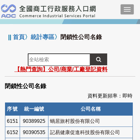
跳
Toggl
到
navig
主
:::
要
內
||
首頁
〉
統計專區
〉
閉鎖性公司名錄
容
全
站
【熱門查詢】公司/商業/工廠登記資料
檢
索
閉鎖性公司名錄
資料更新頻率：即時
序號
統一編號
公司名稱
6151
90389925
蝸居旅村股份有限公司
6152
90390535
記易健康促進科技股份有限公司