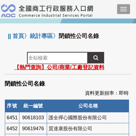
跳
Toggl
到
navig
主
:::
要
內
||
首頁
〉
統計專區
〉
閉鎖性公司名錄
容
全
站
【熱門查詢】公司/商業/工廠登記資料
檢
索
閉鎖性公司名錄
資料更新頻率：即時
序號
統一編號
公司名稱
6451
90618103
護全禪心國際股份有限公司
6452
90619476
質達康股份有限公司