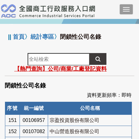
跳
Toggl
到
navig
主
:::
要
內
||
首頁
〉
統計專區
〉
閉鎖性公司名錄
容
全
站
【熱門查詢】公司/商業/工廠登記資料
檢
索
閉鎖性公司名錄
資料更新頻率：即時
序號
統一編號
公司名稱
151
00106957
宗盈投資股份有限公司
152
00107082
中山營造股份有限公司