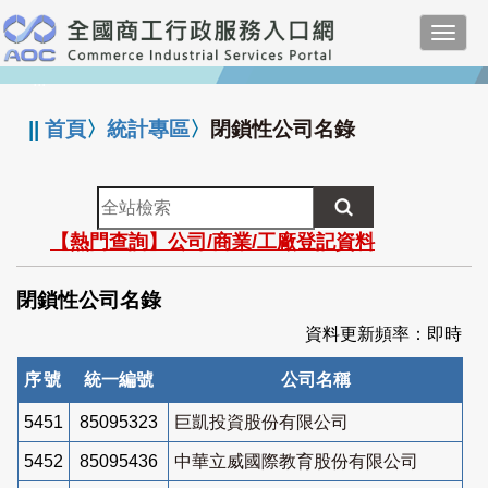
跳
Toggl
到
navig
主
:::
要
內
||
首頁
〉
統計專區
〉
閉鎖性公司名錄
容
全
站
【熱門查詢】公司/商業/工廠登記資料
檢
索
閉鎖性公司名錄
資料更新頻率：即時
序號
統一編號
公司名稱
5451
85095323
巨凱投資股份有限公司
5452
85095436
中華立威國際教育股份有限公司