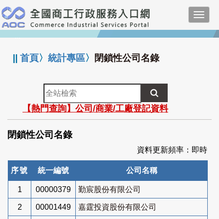
跳
Toggl
到
navig
主
:::
要
內
||
首頁
〉
統計專區
〉
閉鎖性公司名錄
容
全
站
【熱門查詢】公司/商業/工廠登記資料
檢
索
閉鎖性公司名錄
資料更新頻率：即時
序號
統一編號
公司名稱
1
00000379
勤宸股份有限公司
2
00001449
嘉霆投資股份有限公司