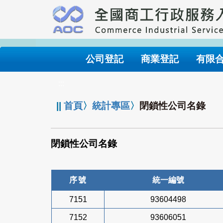
跳
到
主
要
內
公司登記
商業登記
有限
容
:::
||
首頁
〉
統計專區
〉
閉鎖性公司名錄
閉鎖性公司名錄
序號
統一編號
7151
93604498
7152
93606051