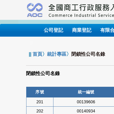
跳
到
主
要
內
公司登記
商業登記
有限
容
:::
||
首頁
〉
統計專區
〉
閉鎖性公司名錄
閉鎖性公司名錄
序號
統一編號
201
00139606
202
00140934