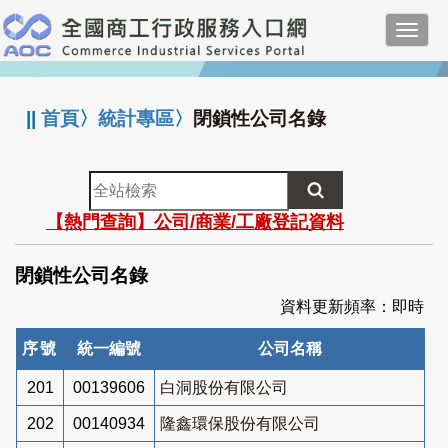
跳
Toggl
到
navig
主
:::
要
內
||
首頁
〉
統計專區
〉
閉鎖性公司名錄
容
全
站
【熱門查詢】公司/商業/工廠登記資料
檢
索
閉鎖性公司名錄
資料更新頻率：即時
序號
統一編號
公司名稱
201
00139606
白洞股份有限公司
202
00140934
隆鑫環保股份有限公司