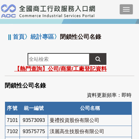
跳
Toggl
到
navig
主
:::
要
內
||
首頁
〉
統計專區
〉
閉鎖性公司名錄
容
全
站
【熱門查詢】公司/商業/工廠登記資料
檢
索
閉鎖性公司名錄
資料更新頻率：即時
序號
統一編號
公司名稱
7101
93573093
曼禮投資股份有限公司
7102
93575775
渼麗高生技股份有限公司