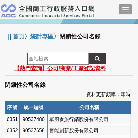
跳
Toggl
到
navig
主
:::
要
內
||
首頁
〉
統計專區
〉
閉鎖性公司名錄
容
全
站
【熱門查詢】公司/商業/工廠登記資料
檢
索
閉鎖性公司名錄
資料更新頻率：即時
序號
統一編號
公司名稱
6351
90537480
單廚食旅行銷股份有限公司
6352
90537658
智能創新股份有限公司