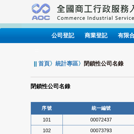
跳
到
主
要
內
公司登記
商業登記
有限
容
:::
||
首頁
〉
統計專區
〉
閉鎖性公司名錄
閉鎖性公司名錄
序號
統一編號
101
00072437
102
00073793