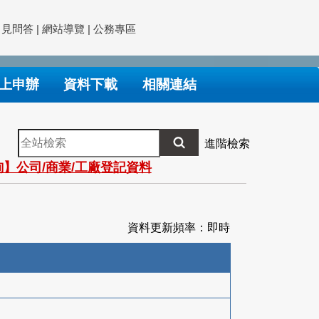
常見問答
|
網站導覽
|
公務專區
上申辦
資料下載
相關連結
全
進階檢索
站
】公司/商業/工廠登記資料
檢
索
資料更新頻率：即時