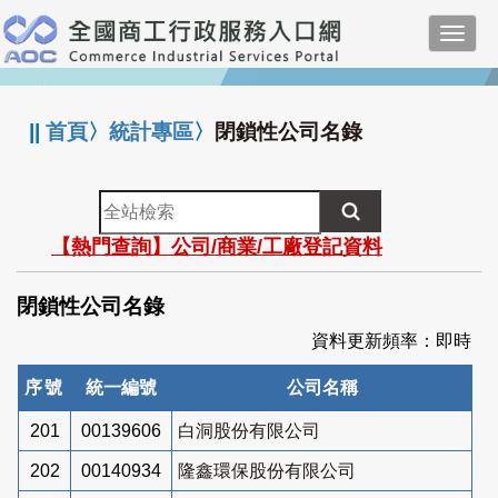
跳
Toggl
到
navig
主
:::
要
內
||
首頁
〉
統計專區
〉
閉鎖性公司名錄
容
全
站
【熱門查詢】公司/商業/工廠登記資料
檢
索
閉鎖性公司名錄
資料更新頻率：即時
序號
統一編號
公司名稱
201
00139606
白洞股份有限公司
202
00140934
隆鑫環保股份有限公司