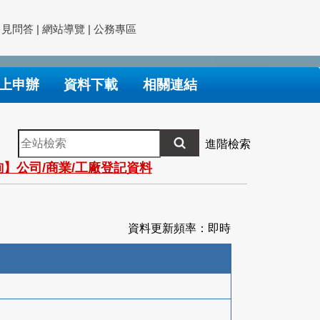
常見問答
|
網站導覽
|
公務專區
上申辦
資料下載
相關連結
全
進階檢索
站
】公司/商業/工廠登記資料
檢
索
資料更新頻率：即時