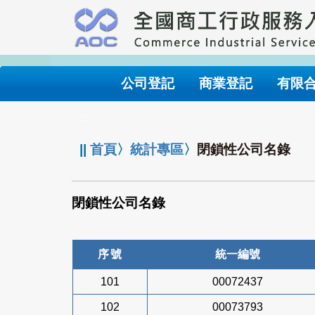
跳
到
主
要
內
公司登記
商業登記
有限
容
:::
||
首頁
〉
統計專區
〉
閉鎖性公司名錄
閉鎖性公司名錄
序號
統一編號
101
00072437
102
00073793