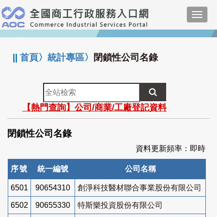
跳
Toggl
到
navig
主
:::
要
內
||
首頁
〉
統計專區
〉
閉鎖性公司名錄
容
全
站
【熱門查詢】公司/商業/工廠登記資料
檢
索
閉鎖性公司名錄
資料更新頻率：即時
序號
統一編號
公司名稱
6501
90654310
創淨科技醫材聯合事業股份有限公司
6502
90655330
特斯樂投資股份有限公司