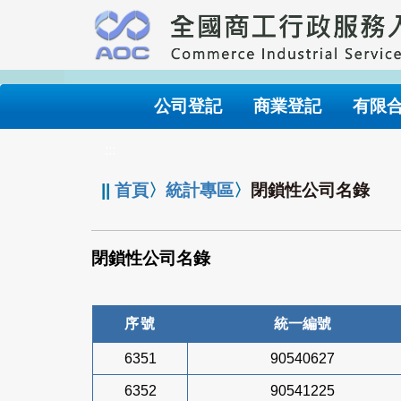
跳
到
主
要
內
公司登記
商業登記
有限
容
:::
||
首頁
〉
統計專區
〉
閉鎖性公司名錄
閉鎖性公司名錄
序號
統一編號
6351
90540627
6352
90541225