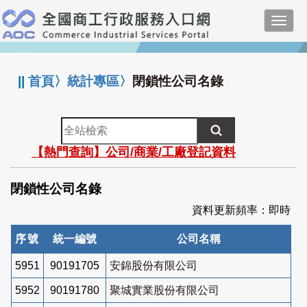
跳
Toggl
到
navig
主
:::
要
內
||
首頁
〉
統計專區
〉
閉鎖性公司名錄
容
全
站
【熱門查詢】公司/商業/工廠登記資料
檢
索
閉鎖性公司名錄
資料更新頻率：即時
序號
統一編號
公司名稱
5951
90191705
安錦股份有限公司
5952
90191780
聚城實業股份有限公司