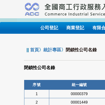
跳
到
主
要
內
公司登記
商業登記
有限
容
:::
||
首頁
〉
統計專區
〉
閉鎖性公司名錄
閉鎖性公司名錄
序號
統一編號
1
00000379
2
00001449