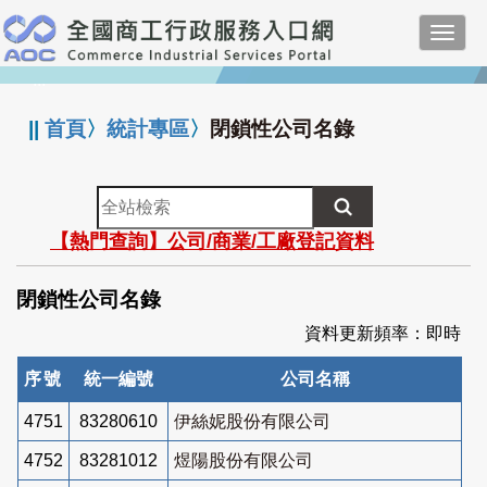
跳
Toggl
到
navig
主
:::
要
內
||
首頁
〉
統計專區
〉
閉鎖性公司名錄
容
全
站
【熱門查詢】公司/商業/工廠登記資料
檢
索
閉鎖性公司名錄
資料更新頻率：即時
序號
統一編號
公司名稱
4751
83280610
伊絲妮股份有限公司
4752
83281012
煜陽股份有限公司