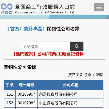
跳
Toggl
到
navig
主
:::
要
內
||
首頁
〉
統計專區
〉
閉鎖性公司名錄
容
全
站
【熱門查詢】公司/商業/工廠登記資料
檢
索
閉鎖性公司名錄
資料更新頻率：即時
序號
統一編號
公司名稱
151
00106957
宗盈投資股份有限公司
152
00107082
中山營造股份有限公司