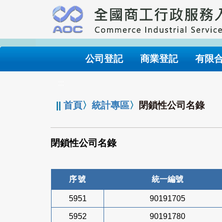
跳
到
主
要
內
公司登記
商業登記
有限
容
:::
||
首頁
〉
統計專區
〉
閉鎖性公司名錄
閉鎖性公司名錄
序號
統一編號
5951
90191705
5952
90191780