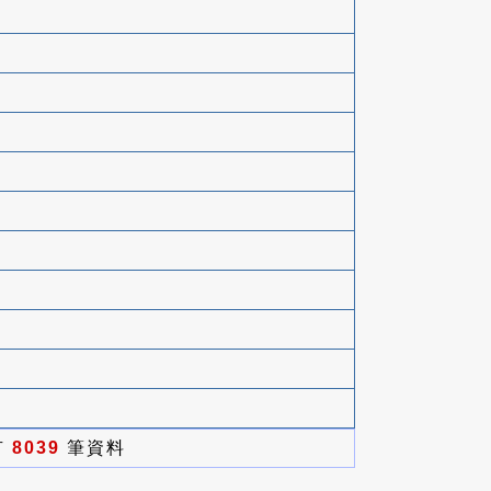
有
8039
筆資料