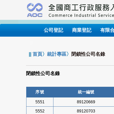
跳
到
主
要
內
公司登記
商業登記
有限
容
:::
||
首頁
〉
統計專區
〉
閉鎖性公司名錄
閉鎖性公司名錄
序號
統一編號
5551
89120669
5552
89120703